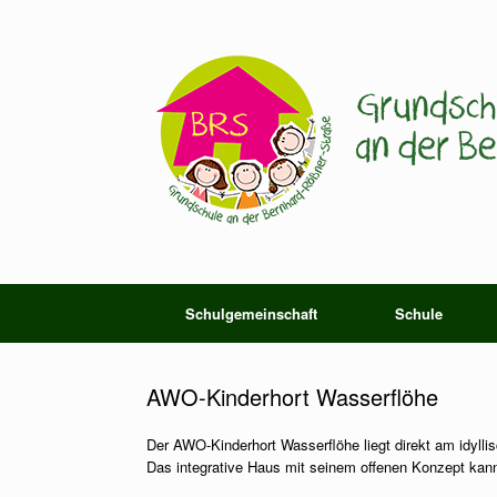
Zum
Inhalt
springen
Schulgemeinschaft
Schule
AWO-Kinderhort Wasserflöhe
Der AWO-Kinderhort Wasserflöhe liegt direkt am idyll
Das integrative Haus mit seinem offenen Konzept kan