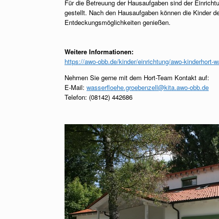
Für die Betreuung der Hausaufgaben sind der Einrich
gestellt. Nach den Hausaufgaben können die Kinder de
Entdeckungsmöglichkeiten genießen.
Weitere Informationen:
https://awo-obb.de/kinder/einrichtung/awo-kinderhort-w
Nehmen Sie gerne mit dem Hort-Team Kontakt auf:
E-Mail:
wasserfloehe.groebenzell@kita.awo-obb.de
Telefon: (08142) 442686