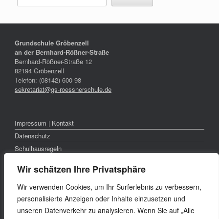
Grundschule Gröbenzell
an der Bernhard-Rößner-Straße
Bernhard-Rößner-Straße 12
82194 Gröbenzell
Telefon: (08142) 600 98
sekretariat@gs-roessnerschule.de
Impressum | Kontakt
Datenschutz
Schulhausregeln
Pausenregeln
Wir schätzen Ihre Privatsphäre
Wir verwenden Cookies, um Ihr Surferlebnis zu verbessern,
personalisierte Anzeigen oder Inhalte einzusetzen und
Einschulung (1. Klasse)
unseren Datenverkehr zu analysieren. Wenn Sie auf „Alle
Übertritt (4. Klasse)